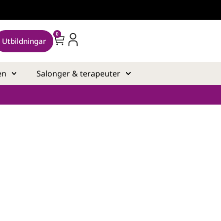
0
Utbildningar
en
Salonger & terapeuter