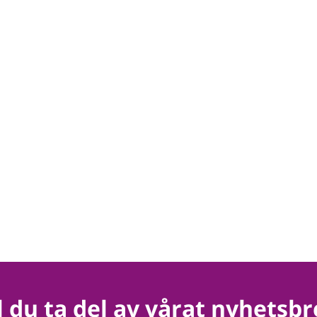
ll du ta del av vårat nyhetsbr