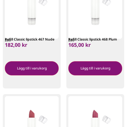
Refill Classic lipstick 467 Nude
Refill Classic lipstick 468 Plum
Zao
Zao
182,00
kr
165,00
kr
Lägg till i varukorg
Lägg till i varukorg