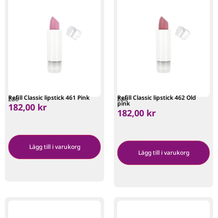
Refill Classic lipstick 461 Pink
Refill Classic lipstick 462 Old
Zao
Zao
pink
182,00
kr
182,00
kr
Lägg till i varukorg
Lägg till i varukorg