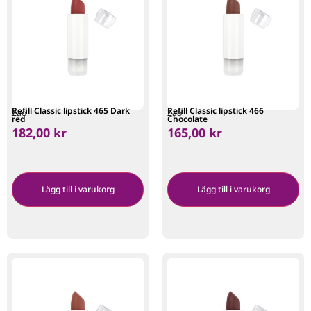
Refill Classic lipstick 465 Dark
Refill Classic lipstick 466
Zao
Zao
red
Chocolate
182,00
kr
165,00
kr
Lägg till i varukorg
Lägg till i varukorg