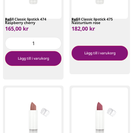
Refill Classic lipstick 474
Refill Classic lipstick 475
Zao
Zao
Raspberry cherry
Nasturtium rose
165,00
kr
182,00
kr
Lägg till i varukorg
Lägg till i varukorg