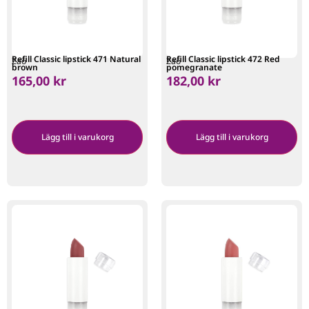
Refill Classic lipstick 471 Natural
Refill Classic lipstick 472 Red
Zao
Zao
brown
pomegranate
165,00
kr
182,00
kr
Lägg till i varukorg
Lägg till i varukorg