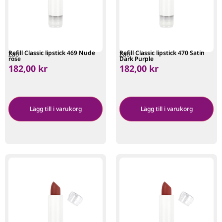
Refill Classic lipstick 469 Nude
Refill Classic lipstick 470 Satin
Zao
Zao
rose
Dark Purple
182,00
kr
182,00
kr
Lägg till i varukorg
Lägg till i varukorg