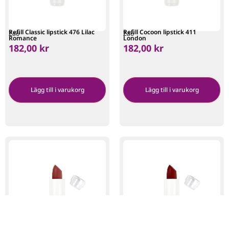
Refill Classic lipstick 476 Lilac
Refill Cocoon lipstick 411
Zao
Zao
Romance
London
182,00
kr
182,00
kr
Lägg till i varukorg
Lägg till i varukorg