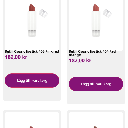
Refill Classic lipstick 463 Pink red
Refill Classic lipstick 464 Red
Zao
Zao
orange
182,00
kr
182,00
kr
Lägg till i varukorg
Lägg till i varukorg