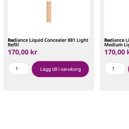
Radiance Liquid Concealer 881 Light
Radiance L
Zao
Zao
Refill
Medium Lig
170,00
kr
170,00
Lägg till i varukorg