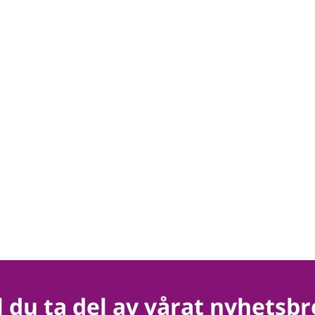
ll du ta del av vårat nyhetsbr