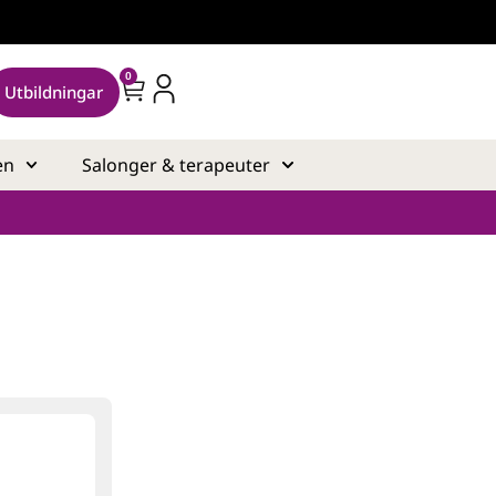
0
Utbildningar
en
Salonger & terapeuter