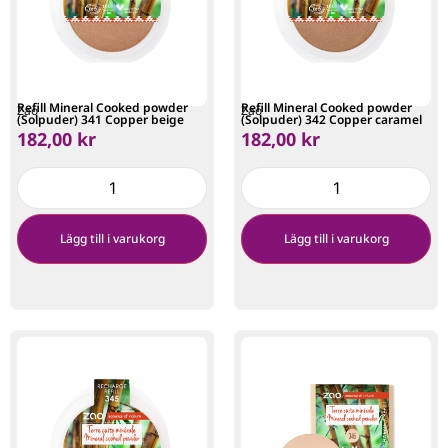
Refill Mineral Cooked powder
Refill Mineral Cooked powder
Zao
Zao
(Solpuder) 341 Copper beige
(Solpuder) 342 Copper caramel
182,00
kr
182,00
kr
Lägg till i varukorg
Lägg till i varukorg