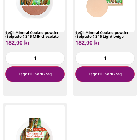
Refill Mineral Cooked powder
Refill Mineral Cooked powder
Zao
Zao
(Solpuder) 345 Milk chocolate
(Solpuder) 346 Light beige
182,00
kr
182,00
kr
Lägg till i varukorg
Lägg till i varukorg