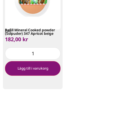
Refill Mineral Cooked powder
Zao
(Solpuder) 347 Apricot beige
182,00
kr
Lägg till i varukorg