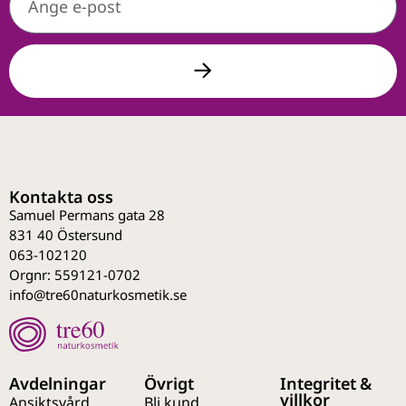
Kontakta oss
Samuel Permans gata 28
831 40 Östersund
063-102120
Orgnr: 559121-0702
info@tre60naturkosmetik.se
Avdelningar
Övrigt
Integritet &
villkor
Ansiktsvård
Bli kund