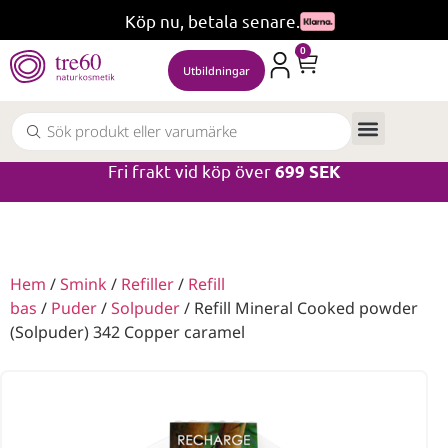
Köp nu, betala senare.
0
Utbildningar
Fri frakt vid köp över
699 SEK
Hem
/
Smink
/
Refiller
/
Refill
bas
/
Puder
/
Solpuder
/ Refill Mineral Cooked powder
(Solpuder) 342 Copper caramel