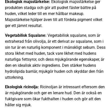
Ekologisk majsstärkelse:
Ekologisk majsstärkelse ger
produkten stadga och gör att pudret fäster bättre på
huden, vilket leder till en mer hållbar makeup.
Majsstärkelse hjälper även till att fördela pigment vilket
ger ett jämnt resultat.
Vegetabilisk Squalane:
Vegetabilisk squalane, som är
extraherad från olivolja, är ett derivat av squalane, som i
sin tur är en naturlig komponent i mänskligt sebum. Dess
stora likhet med huden, tack vare likhet med hudens
naturliga fettsyror, och dess mjukgörande egenskaper, är
den en idealisk aktiv ingrediens. Den stärker hudens
hydrolipida barriär, mjukgör huden och skyddar den från
uttorkning.
Ekologisk ricinolja:
Ricinoljan är intressant eftersom den
är mjukgörande och ger en lenare hud. Den är också en
fuktgivare som ökar fukthalten i huden och gör att den
håller sig mjuk.