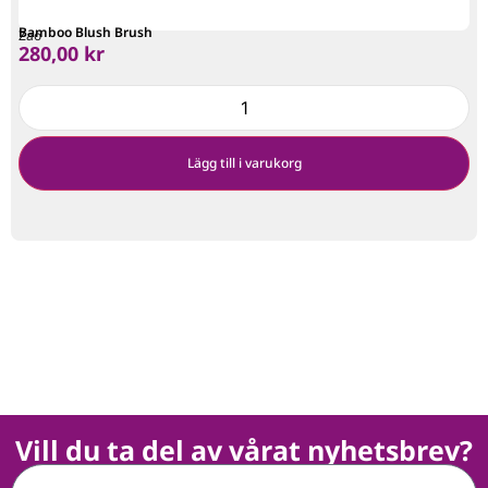
Bamboo Blush Brush
Zao
280,00
kr
Lägg till i varukorg
Vill du ta del av vårat nyhetsbrev?