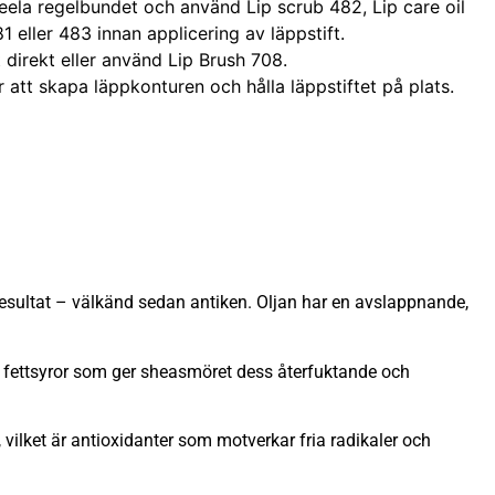
peela regelbundet och använd Lip scrub 482, Lip care oil
 eller 483 innan applicering av läppstift.
t direkt eller använd Lip Brush 708.
att skapa läppkonturen och hålla läppstiftet på plats.
 resultat – välkänd sedan antiken. Oljan har en avslappnande,
å fettsyror som ger sheasmöret dess återfuktande och
vilket är antioxidanter som motverkar fria radikaler och