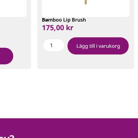
Bamboo Lip Brush
Zao
175,00
kr
Lägg till i varukorg