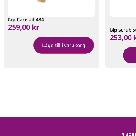
Lip Care oil 484
Zao
259,00
kr
Lip scrub s
Zao
253,00
Lägg till i varukorg