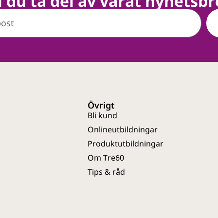
ll du ta del av vårat nyhetsbr
Övrigt
Bli kund
Onlineutbildningar
Produktutbildningar
Om Tre60
Tips & råd