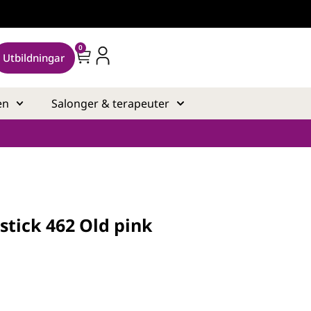
0
Utbildningar
en
Salonger & terapeuter
ipstick 462 Old pink