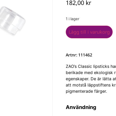
182,00
kr
1 i lager
Lägg till i varukorg
Artnr: 111462
ZAO’s Classic lipsticks ha
berikade med ekologisk r
egenskaper. De är lätta a
att motstå läppstiftens kr
pigmenterade färger.
Användning