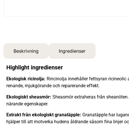
Beskrivning
Ingredienser
Highlight ingredienser
Ekologisk ricinolja:
Rincinolja innehåller fettsyran ricineol
renande, mjukgörande och reparerande effekt.
Ekologiskt sheasmör:
Sheasmör extraheras från sheanöten. S
närande egenskaper.
Extrakt från ekologiskt granatäpple:
Granatäpple har lugande
hjälper till att motverka hudens åldrande såsom fina linjer oc