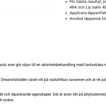
För bästa resultat, 
484 och Lip balm 481
Applicera läppstifte
Använd läppenna för 
ic acid, som gör oljan till en skönhetsbehandling med fantastiska
heanötsträden växer vilt på västafrikas savanner och är rik p
 och reparerande egenskaper. Det är även rikt på phytosteroler, 
h rynkor.