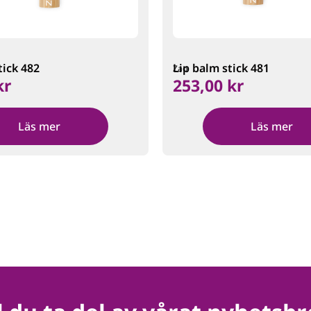
tick 482
Lip balm stick 481
Zao
kr
253,00
kr
Läs mer
Läs mer