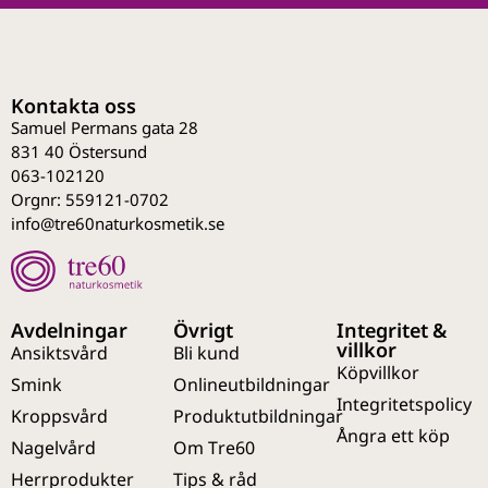
Kontakta oss
Samuel Permans gata 28
831 40 Östersund
063-102120
Orgnr: 559121-0702
info@tre60naturkosmetik.se
Avdelningar
Övrigt
Integritet &
villkor
Ansiktsvård
Bli kund
Köpvillkor
Smink
Onlineutbildningar
Integritetspolicy
Kroppsvård
Produktutbildningar
Ångra ett köp
Nagelvård
Om Tre60
Herrprodukter
Tips & råd