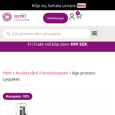
Köp nu, betala senare.
0
Utbildningar
Fri frakt vid köp över
699 SEK
Hem
/
Ansiktsvård
/
Ansiktsvatten
/ Age protect-
Lyxpaket
Kampanj -15%