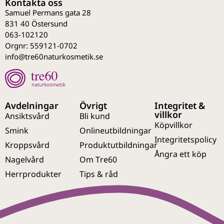
Kontakta oss
Samuel Permans gata 28
831 40 Östersund
063-102120
Orgnr: 559121-0702
info@tre60naturkosmetik.se
Avdelningar
Övrigt
Integritet &
villkor
Ansiktsvård
Bli kund
Köpvillkor
Smink
Onlineutbildningar
Integritetspolicy
Kroppsvård
Produktutbildningar
Ångra ett köp
Nagelvård
Om Tre60
Herrprodukter
Tips & råd