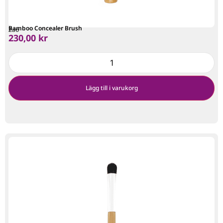
Bamboo Concealer Brush
Zao
230,00
kr
Lägg till i varukorg