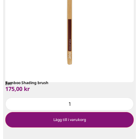
Bamboo Shading brush
Zao
175,00
kr
Lägg till i varukorg