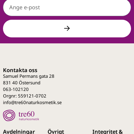
Kontakta oss
Samuel Permans gata 28
831 40 Östersund
063-102120
Orgnr: 559121-0702
info@tre60naturkosmetik.se
Avdelningar
Övrigt
Integritet &