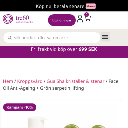
Köp nu, betala senare.
0
Utbildningar
Fri frakt vid köp över
699 SEK
Hem
/
Kroppsvård
/
Gua Sha kristaller & stenar
/ Face
Oil Anti-Ageing + Grön serpetin lifting
Kampanj -10%