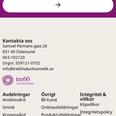
Kontakta oss
Samuel Permans gata 28
831 40 Östersund
063-102120
Orgnr: 559121-0702
info@tre60naturkosmetik.se
Avdelningar
Övrigt
Integritet &
villkor
Ansiktsvård
Bli kund
Köpvillkor
Smink
Onlineutbildningar
Integritetspolicy
Kroppsvård
Produktutbildningar