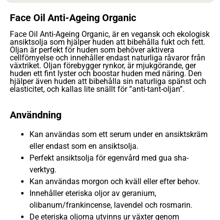
Face Oil Anti-Ageing Organic
Face Oil Anti-Ageing Organic, är en vegansk och ekologisk
ansiktsolja som hjälper huden att bibehålla fukt och fett.
Oljan är p
erfekt för huden som behöver aktivera
cellförnyelse och i
nnehåller endast naturliga råvaror från
växtriket.
Oljan förebygger rynkor, är mjukgörande, ger
huden ett fint lyster och boostar huden med näring. Den
hjälper även huden att bibehålla sin naturliga spänst och
elasticitet, och kallas lite snällt för ”anti-tant-oljan”.
Användning
Kan användas som ett serum under en ansiktskräm
eller endast som en ansiktsolja.
Perfekt ansiktsolja för egenvård med gua sha-
verktyg.
Kan användas morgon och kväll eller efter behov.
Innehåller eteriska oljor av geranium,
olibanum/frankincense, lavendel och rosmarin.
De eteriska oljorna utvinns ur växter genom