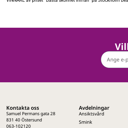
VINNARE av priset “Bästa skönhet inifrån” på Stockholm Be
Vi
Kontakta oss
Avdelningar
Samuel Permans gata 28
Ansiktsvård
831 40 Östersund
Smink
063-102120