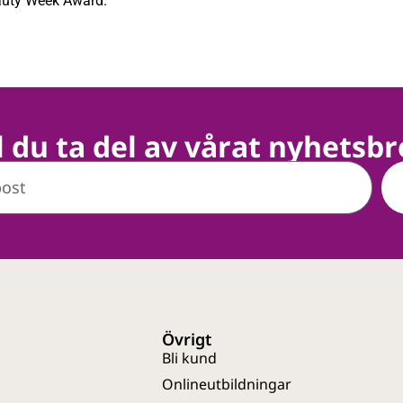
auty Week Award.
ll du ta del av vårat nyhetsbr
Övrigt
Bli kund
Onlineutbildningar