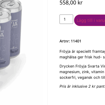
558,00
kr
Lägg till i var
Artnr: 11401
Fröyja är speciellt framt
maghälsa ger frisk hud- s
Drycken Fröyja Svarta Vin
magnesium, zink, vitamin 
sockerfri, vegansk och til
Pris är inklusive 2 kr pant