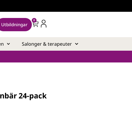
0
Utbildningar
en
Salonger & terapeuter
inbär 24-pack