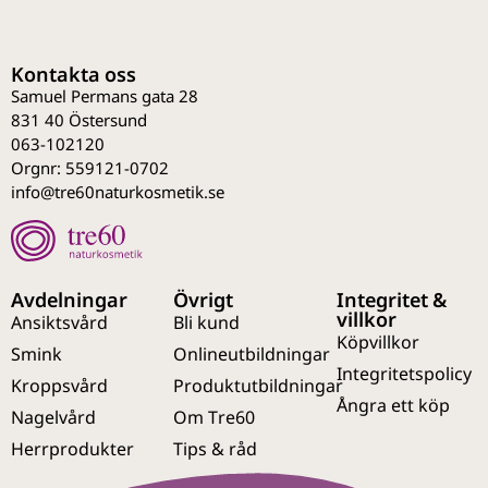
Kontakta oss
Samuel Permans gata 28
831 40 Östersund
063-102120
Orgnr: 559121-0702
info@tre60naturkosmetik.se
Avdelningar
Övrigt
Integritet &
villkor
Ansiktsvård
Bli kund
Köpvillkor
Smink
Onlineutbildningar
Integritetspolicy
Kroppsvård
Produktutbildningar
Ångra ett köp
Nagelvård
Om Tre60
Herrprodukter
Tips & råd