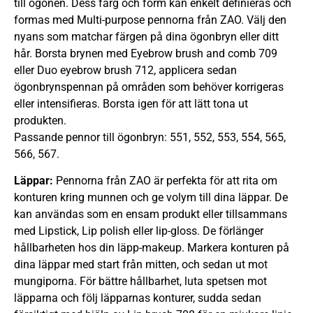
till ögonen. Dess färg och form kan enkelt definieras och
formas med Multi-purpose pennorna från ZAO. Välj den
nyans som matchar färgen på dina ögonbryn eller ditt
hår. Borsta brynen med Eyebrow brush and comb 709
eller Duo eyebrow brush 712, applicera sedan
ögonbrynspennan på områden som behöver korrigeras
eller intensifieras. Borsta igen för att lätt tona ut
produkten.
Passande pennor till ögonbryn: 551, 552, 553, 554, 565,
566, 567.
Läppar:
Pennorna från ZAO är perfekta för att rita om
konturen kring munnen och ge volym till dina läppar. De
kan användas som en ensam produkt eller tillsammans
med Lipstick, Lip polish eller lip-gloss. De förlänger
hållbarheten hos din läpp-makeup. Markera konturen på
dina läppar med start från mitten, och sedan ut mot
mungiporna. För bättre hållbarhet, luta spetsen mot
läpparna och följ läpparnas konturer, sudda sedan