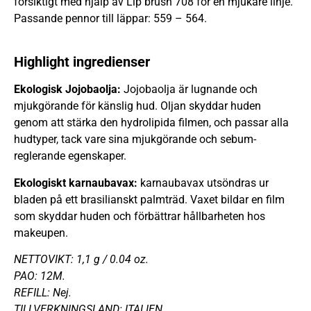
försiktigt med hjälp av Lip brush 708 för en mjukare linje.
Passande pennor till läppar: 559 – 564.
Highlight ingredienser
Ekologisk Jojobaolja:
Jojobaolja är lugnande och
mjukgörande för känslig hud. Oljan skyddar huden
genom att stärka den hydrolipida filmen, och passar alla
hudtyper, tack vare sina mjukgörande och sebum-
reglerande egenskaper.
Ekologiskt karnaubavax:
karnaubavax utsöndras ur
bladen på ett brasilianskt palmträd. Vaxet bildar en film
som skyddar huden och förbättrar hållbarheten hos
makeupen.
NETTOVIKT: 1,1 g / 0.04 oz.
PAO: 12M.
REFILL: Nej.
TILLVERKNINGSLAND: ITALIEN.