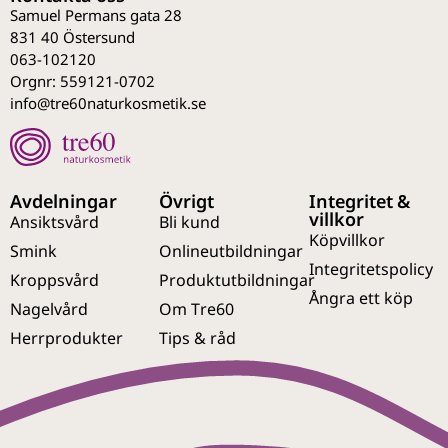
Samuel Permans gata 28
831 40 Östersund
063-102120
Orgnr: 559121-0702
info@tre60naturkosmetik.se
Avdelningar
Övrigt
Integritet &
villkor
Ansiktsvård
Bli kund
Köpvillkor
Smink
Onlineutbildningar
Integritetspolicy
Kroppsvård
Produktutbildningar
Ångra ett köp
Nagelvård
Om Tre60
Herrprodukter
Tips & råd