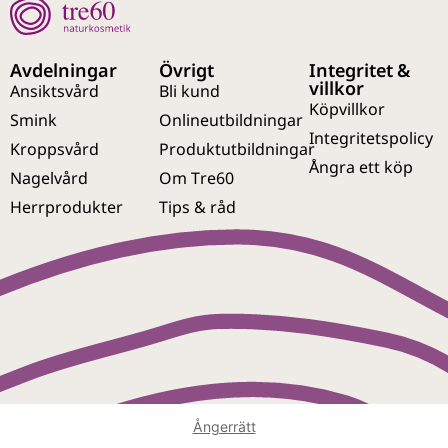
Avdelningar
Övrigt
Integritet &
villkor
Ansiktsvård
Bli kund
Köpvillkor
Smink
Onlineutbildningar
Integritetspolicy
Kroppsvård
Produktutbildningar
Ångra ett köp
Nagelvård
Om Tre60
Herrprodukter
Tips & råd
Ångerrätt