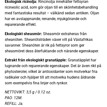
Ekologisk ricinolja:
Rincinolja innehåller fettsyran
ricineolic acid, som gör oljan till en skönhetsbehandling
med fantastiska resultat – välkänd sedan antiken. Oljan
har en avslappnande, renande, mjukgörande och
reparerande effekt.
Ekologiskt sheasmör:
Sheasmör extraheras från
sheanöten. Sheanötsträden växer vilt på Västafrikas
savanner. Sheanöten är rik på fettsyror som ger
sheasmöret dess återfuktande och närande egenskaper.
Extrakt från ekologiskt granatäpple:
Granatäpplet har
lugnande och reparerande egenskaper. Det är även rikt på
phytosteroler, vilket är antioxidanter som motverkar fria
radikaler och hjälper till att motverka hudens åldrande
som exempelvis fina linjer och rynkor.
NETTOVIKT: 3,5 g / 0.12 oz.
PAO: 12M.
REFILL: Ja.