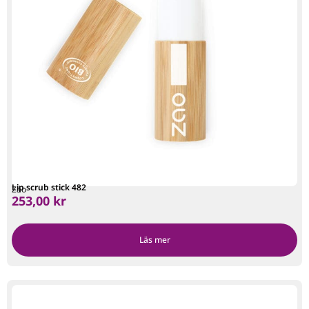
Lip scrub stick 482
Zao
253,00
kr
Läs mer