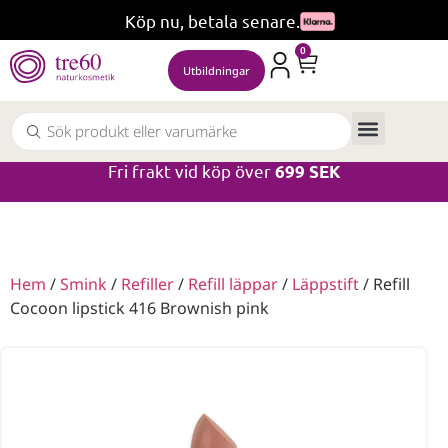
Köp nu, betala senare.
0
Utbildningar
Fri frakt vid köp över
699 SEK
Hem
/
Smink
/
Refiller
/
Refill läppar
/
Läppstift
/ Refill
Cocoon lipstick 416 Brownish pink