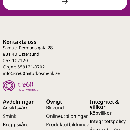
Kontakta oss
Samuel Permans gata 28
831 40 Östersund
063-102120
Orgnr: 559121-0702
info@tre60naturkosmetik.se
Avdelningar
Övrigt
Integritet &
villkor
Ansiktsvård
Bli kund
Köpvillkor
Smink
Onlineutbildningar
Integritetspolicy
Kroppsvård
Produktutbildningar
Ångra ett köp