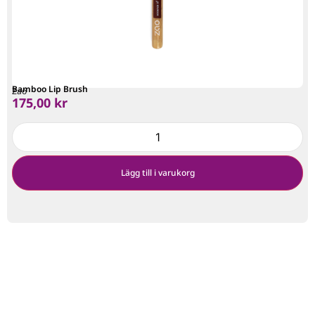
Bamboo Lip Brush
Zao
175,00
kr
Lägg till i varukorg