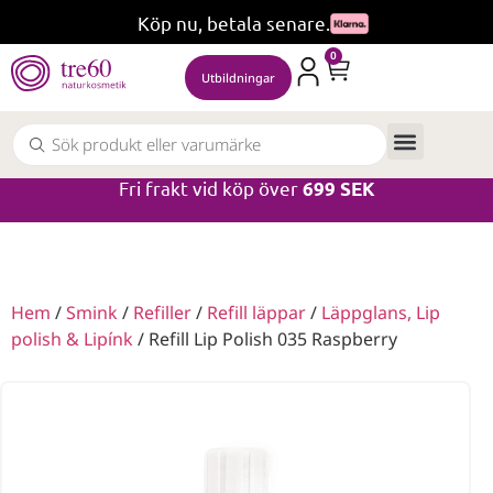
Köp nu, betala senare.
0
Utbildningar
Fri frakt vid köp över
699 SEK
Hem
/
Smink
/
Refiller
/
Refill läppar
/
Läppglans, Lip
polish & Lipínk
/ Refill Lip Polish 035 Raspberry