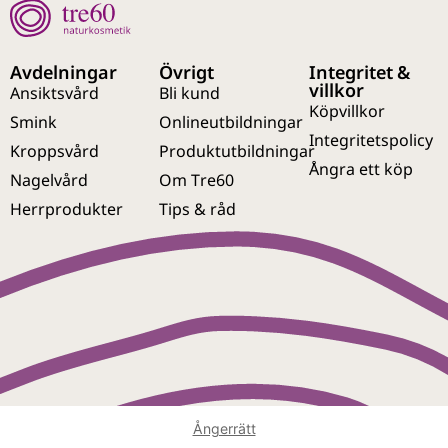
Avdelningar
Övrigt
Integritet &
villkor
Ansiktsvård
Bli kund
Köpvillkor
Smink
Onlineutbildningar
Integritetspolicy
Kroppsvård
Produktutbildningar
Ångra ett köp
Nagelvård
Om Tre60
Herrprodukter
Tips & råd
Ångerrätt