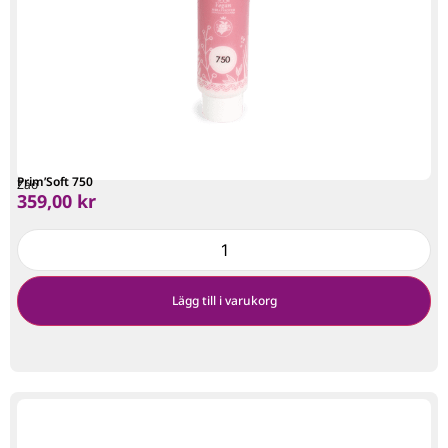
Prim’Soft 750
Zao
359,00
kr
Lägg till i varukorg