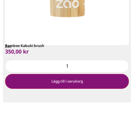
Bamboo Kabuki brush
Zao
350,00
kr
Lägg till i varukorg