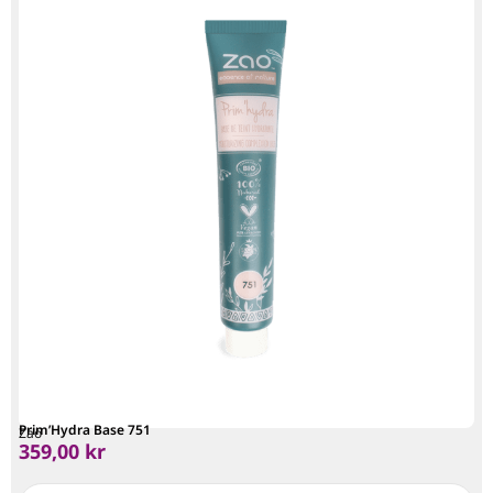
Prim’Hydra Base 751
Zao
359,00
kr