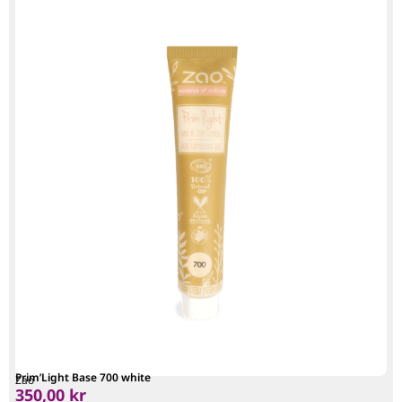
Prim’Light Base 700 white
Zao
350,00
kr