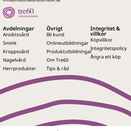
Avdelningar
Övrigt
Integritet &
villkor
Ansiktsvård
Bli kund
Köpvillkor
Smink
Onlineutbildningar
Integritetspolicy
Kroppsvård
Produktutbildningar
Ångra ett köp
Nagelvård
Om Tre60
Herrprodukter
Tips & råd