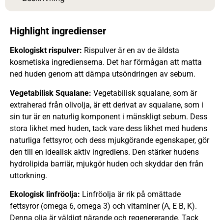
Highlight ingredienser
Ekologiskt rispulver:
Rispulver är en av de äldsta
kosmetiska ingredienserna. Det har förmågan att matta
ned huden genom att dämpa utsöndringen av sebum.
Vegetabilisk Squalane:
Vegetabilisk squalane, som är
extraherad från olivolja, är ett derivat av squalane, som i
sin tur är en naturlig komponent i mänskligt sebum. Dess
stora likhet med huden, tack vare dess likhet med hudens
naturliga fettsyror, och dess mjukgörande egenskaper, gör
den till en idealisk aktiv ingrediens. Den stärker hudens
hydrolipida barriär, mjukgör huden och skyddar den från
uttorkning.
Ekologisk linfröolja:
Linfröolja är rik på omättade
fettsyror (omega 6, omega 3) och vitaminer (A, E B, K).
Denna olja är väldigt närande och regenererande. Tack