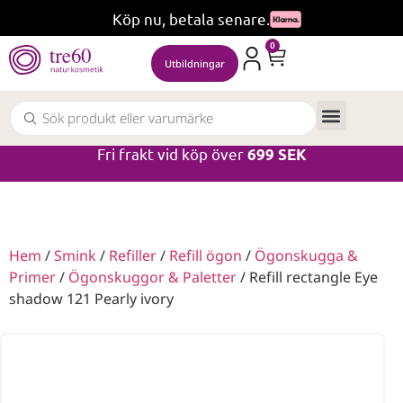
Köp nu, betala senare.
0
Utbildningar
Fri frakt vid köp över
699 SEK
Hem
/
Smink
/
Refiller
/
Refill ögon
/
Ögonskugga &
Primer
/
Ögonskuggor & Paletter
/ Refill rectangle Eye
shadow 121 Pearly ivory