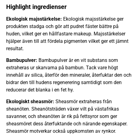
Highlight ingredienser
Ekologisk majsstärkelse:
Ekologisk majsstärkelse ger
produkten stadga och gör att pudret fäster bättre på
huden, vilket ger en hållfastare makeup. Majsstärkelser
hjälper även till att fördela pigmenten vilket ger ett jämnt
resultat.
Bambupulver:
Bambupulver är en vit substans som
extraheras ur skarvarna på bambun. Tack vare högt
innehåll av silica, återför den mineraler, återfuktar den och
bidrar den till hudens regenerering samtidigt som den
reducerar det blanka i en fet hy.
Ekologiskt sheasmör:
Sheasmör extraheras från
sheanöten. Sheanötsträden växer vilt på västafrikas
savanner, och sheanöten är rik på fettsyror som ger
sheasmöret dess återfuktande och närande egenskaper.
Sheasmör motverkar också uppkomsten av rynkor.