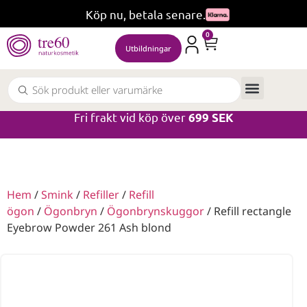
Köp nu, betala senare.
0
Utbildningar
Fri frakt vid köp över
699 SEK
Hem
/
Smink
/
Refiller
/
Refill
ögon
/
Ögonbryn
/
Ögonbrynskuggor
/ Refill rectangle
Eyebrow Powder 261 Ash blond