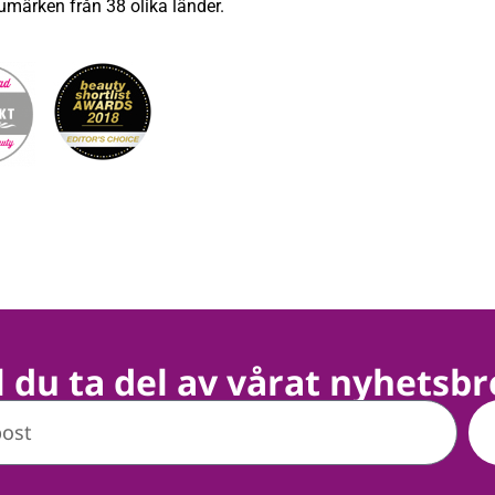
umärken från 38 olika länder.
ll du ta del av vårat nyhetsbr