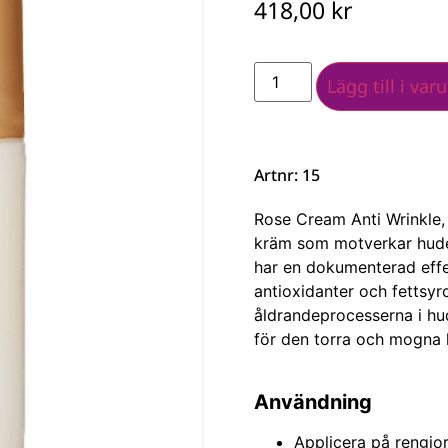
418,00
kr
Lägg till i var
Artnr: 15
Rose Cream Anti Wrinkle,
kräm som motverkar hude
har en dokumenterad effek
antioxidanter och fettsyro
åldrandeprocesserna i hu
för den torra och mogna 
Användning
Applicera på rengjo