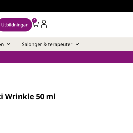
0
Utbildningar
en
Salonger & terapeuter
i Wrinkle 50 ml