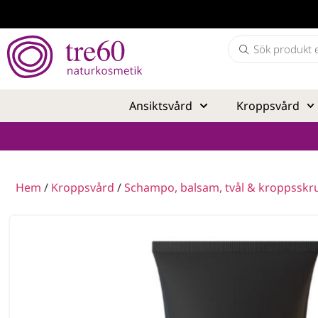
Ansiktsvård
Kroppsvård
Hem
/
Kroppsvård
/
Schampo, balsam, tvål & kroppsskr