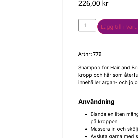
226,00
kr
Lägg till i var
Artnr: 779
Shampoo for Hair and Bo
kropp och hår som återfuk
innehåller argan- och joj
Användning
Blanda en liten män
på kroppen.
Massera in och skölj
Avsluta gärna med s