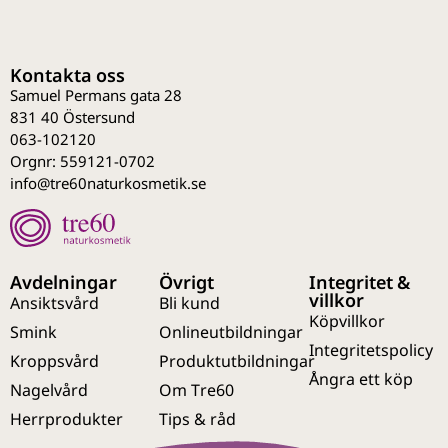
Kontakta oss
Samuel Permans gata 28
831 40 Östersund
063-102120
Orgnr: 559121-0702
info@tre60naturkosmetik.se
Avdelningar
Övrigt
Integritet &
villkor
Ansiktsvård
Bli kund
Köpvillkor
Smink
Onlineutbildningar
Integritetspolicy
Kroppsvård
Produktutbildningar
Ångra ett köp
Nagelvård
Om Tre60
Herrprodukter
Tips & råd