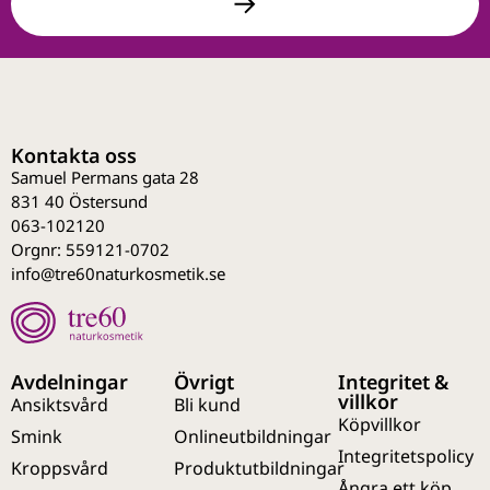
Kontakta oss
Samuel Permans gata 28
831 40 Östersund
063-102120
Orgnr: 559121-0702
info@tre60naturkosmetik.se
Avdelningar
Övrigt
Integritet &
villkor
Ansiktsvård
Bli kund
Köpvillkor
Smink
Onlineutbildningar
Integritetspolicy
Kroppsvård
Produktutbildningar
Ångra ett köp