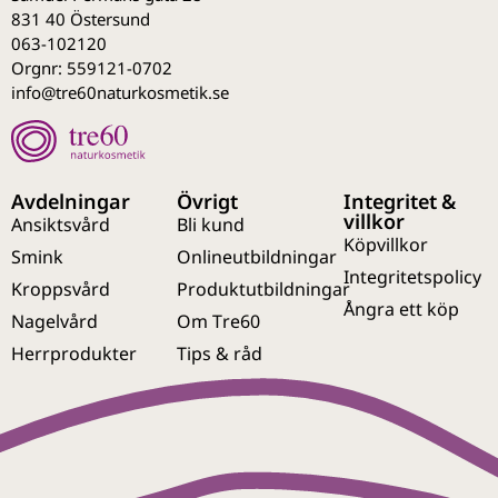
831 40 Östersund
063-102120
Orgnr: 559121-0702
info@tre60naturkosmetik.se
Avdelningar
Övrigt
Integritet &
villkor
Ansiktsvård
Bli kund
Köpvillkor
Smink
Onlineutbildningar
Integritetspolicy
Kroppsvård
Produktutbildningar
Ångra ett köp
Nagelvård
Om Tre60
Herrprodukter
Tips & råd