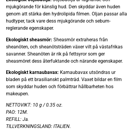
mjukgörande för känslig hud. Den skyddar även huden
genom att stärka den hydrolipida filmen. Oljan passar alla
hudtyper, tack vare dess mjukgörande och sebum-
reglerande egenskaper.
Ekologiskt sheasmör:
Sheasmör extraheras från
sheanöten, och sheanötsträden växer vilt på västafrikas
savanner. Sheanöten är rik på fettsyror som ger
sheasmöret dess återfuktande och närande egenskaper.
Ekologiskt karnaubavax:
Karnaubavax utsöndras ur
bladen på ett brasilianskt palmträd. Vaxet bildar en film
som skyddar huden och förbättrar hållbarheten hos
makeupen.
NETTOVIKT: 10 g / 0.35 oz.
PAO: 12M.
REFILL: Ja.
TILLVERKNINGSLAND: ITALIEN
.