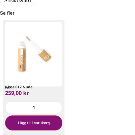
Ansiktsvård
Se fler
Gloss 012 Nude
Zao
259,00
kr
Lägg till i varukorg