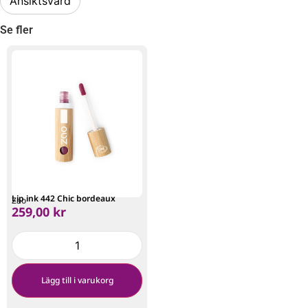
Ansiktsvård
Se fler
Lip ink 442 Chic bordeaux
Zao
259,00
kr
Lägg till i varukorg