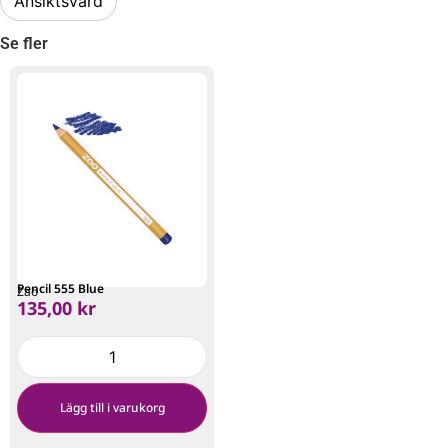
Ansiktsvård
Se fler
Pencil 555 Blue
Zao
135,00
kr
Lägg till i varukorg