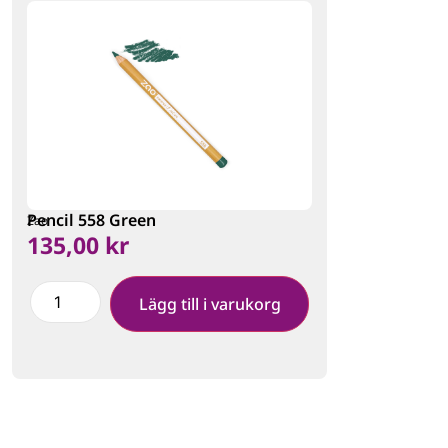
Pencil 558 Green
Zao
135,00
kr
Lägg till i varukorg