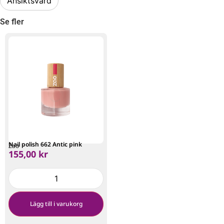
Ansiktsvård
Se fler
Nail polish 662 Antic pink
Zao
155,00
kr
Lägg till i varukorg