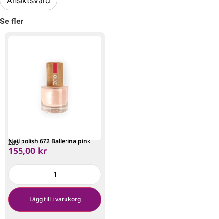
Ansiktsvård
Se fler
Nail polish 672 Ballerina pink
Zao
155,00
kr
Lägg till i varukorg