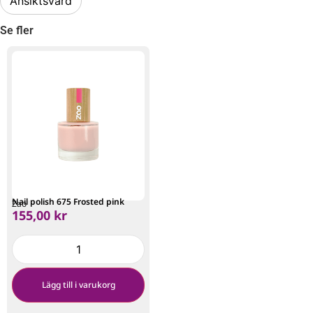
Ansiktsvård
Se fler
Nail polish 675 Frosted pink
Zao
155,00
kr
Lägg till i varukorg