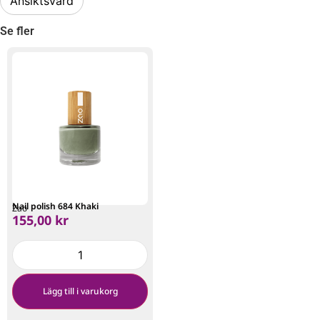
Ansiktsvård
Se fler
Nail polish 684 Khaki
Zao
155,00
kr
Lägg till i varukorg