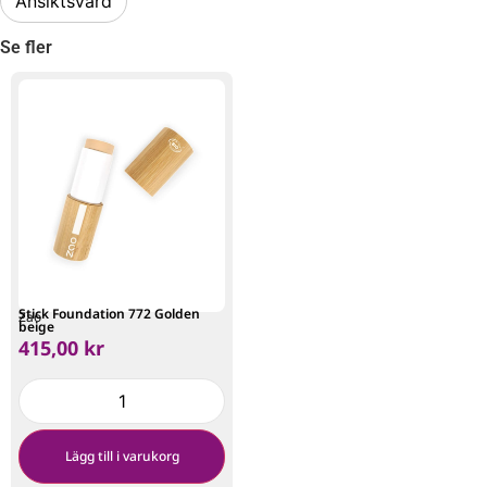
Ansiktsvård
Se fler
Stick Foundation 772 Golden
Zao
beige
415,00
kr
Lägg till i varukorg