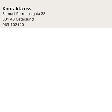
Kontakta oss
Samuel Permans gata 28
831 40 Östersund
063-102120
Orgnr: 559121-0702
info@tre60naturkosmetik.se
Avdelningar
Övrigt
Integritet &
villkor
Ansiktsvård
Bli kund
Köpvillkor
Smink
Onlineutbildningar
Integritetspolicy
Kroppsvård
Produktutbildningar
Ångra ett köp
Nagelvård
Om Tre60
Herrprodukter
Tips & råd