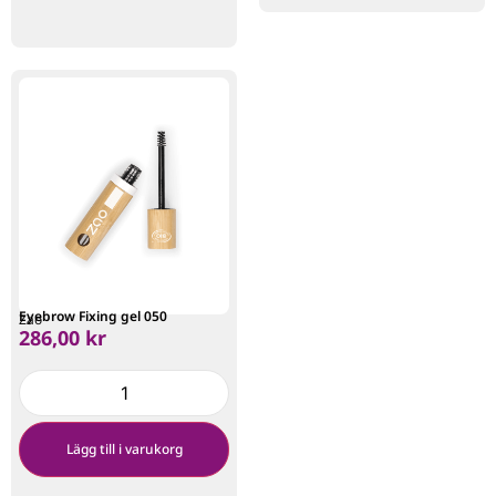
Eyebrow Fixing gel 050
Zao
286,00
kr
Lägg till i varukorg