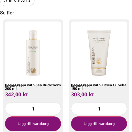
Ansiktsvård
Se fler
Body Cream with Sea Buckthorn
Body Cream with Litsea Cubeba
Rosenserien
Rosenserien
200 ml
150 ml
342,00
kr
303,00
kr
Lägg till i varukorg
Lägg till i varukorg