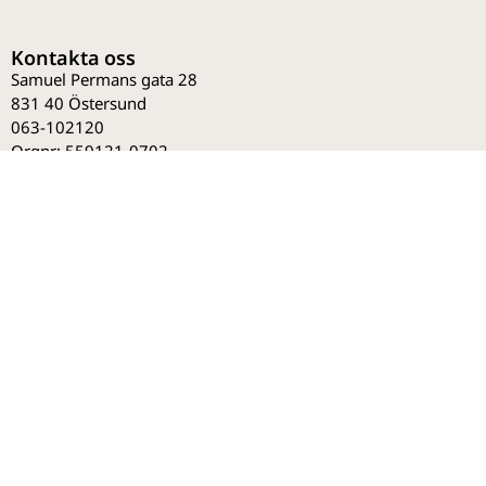
Kontakta oss
Samuel Permans gata 28
831 40 Östersund
063-102120
Orgnr: 559121-0702
info@tre60naturkosmetik.se
Avdelningar
Övrigt
Integritet &
villkor
Ansiktsvård
Bli kund
Köpvillkor
Smink
Onlineutbildningar
Integritetspolicy
Kroppsvård
Produktutbildningar
Ångra ett köp
Nagelvård
Om Tre60
Herrprodukter
Tips & råd