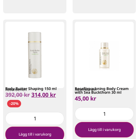
Body Butter Shaping 150 ml
Reseförpackning Body Cream
Rosenserien
Rosenserien
with Sea Buckthorn 30 ml
392,00
kr
314,00
kr
45,00
kr
-20%
Lägg till i varukorg
Lägg till i varukorg