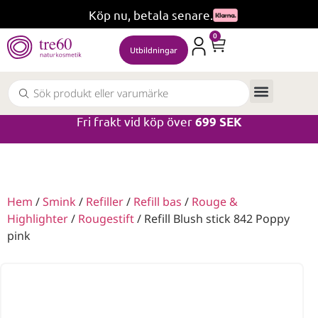
Köp nu, betala senare.
0
Utbildningar
Fri frakt vid köp över
699 SEK
Hem
/
Smink
/
Refiller
/
Refill bas
/
Rouge &
Highlighter
/
Rougestift
/ Refill Blush stick 842 Poppy
pink