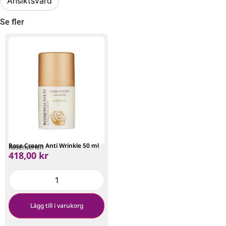
Ansiktsvård
Se fler
Rose Cream Anti Wrinkle 50 ml
Rosenserien
418,00
kr
Lägg till i varukorg