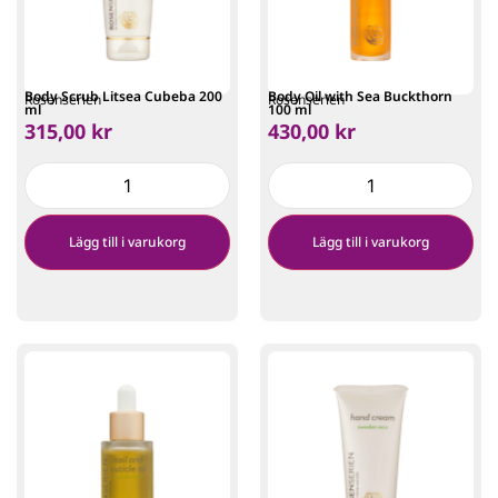
Body Scrub Litsea Cubeba 200
Body Oil with Sea Buckthorn
Rosenserien
Rosenserien
ml
100 ml
315,00
kr
430,00
kr
Lägg till i varukorg
Lägg till i varukorg