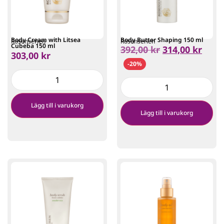
Body Cream with Litsea
Body Butter Shaping 150 ml
Rosenserien
Rosenserien
Cubeba 150 ml
392,00
kr
314,00
kr
303,00
kr
-20%
Lägg till i varukorg
Lägg till i varukorg