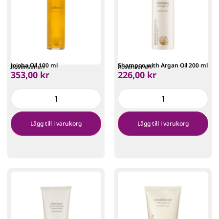
Jojoba Oil 100 ml
Shampoo with Argan Oil 200 ml
Rosenserien
Rosenserien
353,00
kr
226,00
kr
Lägg till i varukorg
Lägg till i varukorg