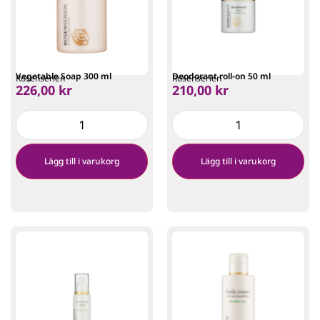
Vegetable Soap 300 ml
Deodorant roll-on 50 ml
Rosenserien
Rosenserien
226,00
kr
210,00
kr
Lägg till i varukorg
Lägg till i varukorg