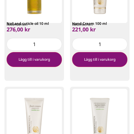
Nail and cuticle oil 10 ml
Hand Cream 100 ml
Rosenserien
Rosenserien
276,00
kr
221,00
kr
Lägg till i varukorg
Lägg till i varukorg