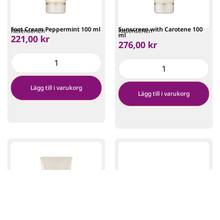
Foot Cream Peppermint 100 ml
Sunscreen with Carotene 100
Rosenserien
Rosenserien
ml
221,00
kr
276,00
kr
Lägg till i varukorg
Lägg till i varukorg