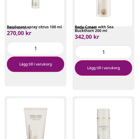
Deodorant spray citrus 100 ml
Body Cream with Sea
Rosenserien
Rosenserien
Buckthorn 200 ml
270,00
kr
342,00
kr
Lägg till i varukorg
Lägg till i varukorg