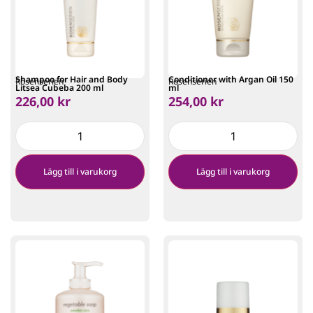
Shampoo for Hair and Body
Conditioner with Argan Oil 150
Rosenserien
Rosenserien
Litsea Cubeba 200 ml
ml
226,00
kr
254,00
kr
Lägg till i varukorg
Lägg till i varukorg